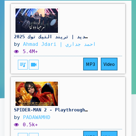
ريم السواس - مرحبا ريس - مرحبا دولة - جديد | تريند التيك توك 2025
by
Ahmad Jdari | احمد جداري
5.4M+
queue_music
videocam
MP3
Video
SPIDER-MAN 2 - Playthrough FR
by
PADAWAMHD
0.5k+